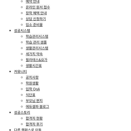
예약 안내
온라인 원서 접수
장학 혜택 안내
상담 신청하기
입소 준비물
성공시스템
학습관리시스템
학습 관리 샘플
생활관리시스템
세가지 약속
필라테스&요가
생활시간표
커뮤니티
공지사항
학원생활
입학 QnA
식단표
부모님 편지
에듀셀파 블로그
성공스토리
합격자 현황
합격자 후기
다른 캠퍼스로 이동