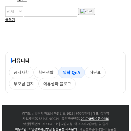
글쓰기
커뮤니티
공지사항
학원생활
입학 QnA
식단표
부모님 편지
에듀셀파 블로그
경기도 남양주시 화도읍 북한강로 1618 | (주)정앤정 | 대표: 정채영
사업자번호: 534-81-00934 | 통신판매번호:
2017-화도수동-0456
학원등록번호: 제2367-5호 | 교습과정: 학교교과교습학원 및 입시
이용약관
개인정보취급방침
환불규정
제휴문의
| 개인정보관리책임자: 유규상