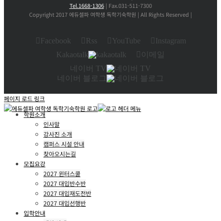
Tel.1668-1306
| Fax.031-511-7300
Copyright 2017 에듀셀파 여학생 독학기숙학원 | All Rights Reserved |
Facebook
Rss
YouTube
Instagram
Kakaotalk
이메일
네이버 TV
네이버 블로그
페이지 로드 링크
학원소개
인사말
강사진 소개
캠퍼스 시설 안내
찾아오시는길
모집요강
2027 윈터스쿨
2027 대입반수반
2027 대입재도전반
2027 대입선행반
입학안내