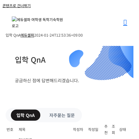
콘텐츠로 건너뛰기
입학 QnA
에듀셀파
2024-01-24T12:53:36+09:00
입학 QnA
궁금하신 점에 답변해드리겠습니다.
입학 QnA
자주묻는 질문
추
조
번호
제목
작성자
작성일
상태
천
회