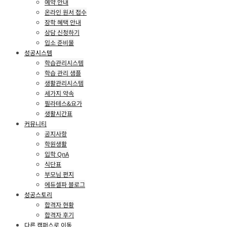
예약 안내
온라인 원서 접수
장학 혜택 안내
상담 신청하기
입소 준비물
성공시스템
학습관리시스템
학습 관리 샘플
생활관리시스템
세가지 약속
필라테스&요가
생활시간표
커뮤니티
공지사항
학원생활
입학 QnA
식단표
부모님 편지
에듀셀파 블로그
성공스토리
합격자 현황
합격자 후기
다른 캠퍼스로 이동