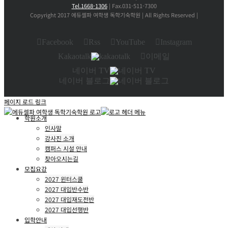
Tel.1668-1306
| Fax.031-511-7300
Copyright 2017 에듀셀파 여학생 독학기숙학원 | All Rights Reserved |
Facebook
Rss
YouTube
Instagram
Kakaotalk
이메일
네이버 TV
네이버 블로그
페이지 로드 링크
학원소개
인사말
강사진 소개
캠퍼스 시설 안내
찾아오시는길
모집요강
2027 윈터스쿨
2027 대입반수반
2027 대입재도전반
2027 대입선행반
입학안내