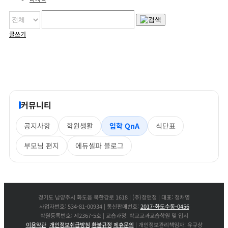
글쓰기
커뮤니티
공지사항
학원생활
입학 QnA
식단표
부모님 편지
에듀셀파 블로그
경기도 남양주시 화도읍 북한강로 1618 | (주)정앤정 | 대표: 정채영
사업자번호: 534-81-00934 | 통신판매번호:
2017-화도수동-0456
학원등록번호: 제2367-5호 | 교습과정: 학교교과교습학원 및 입시
이용약관
개인정보취급방침
환불규정
제휴문의
| 개인정보관리책임자: 유규상