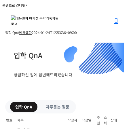
콘텐츠로 건너뛰기
입학 QnA
에듀셀파
2024-01-24T12:53:36+09:00
입학 QnA
궁금하신 점에 답변해드리겠습니다.
입학 QnA
자주묻는 질문
추
조
번호
제목
작성자
작성일
상태
천
회