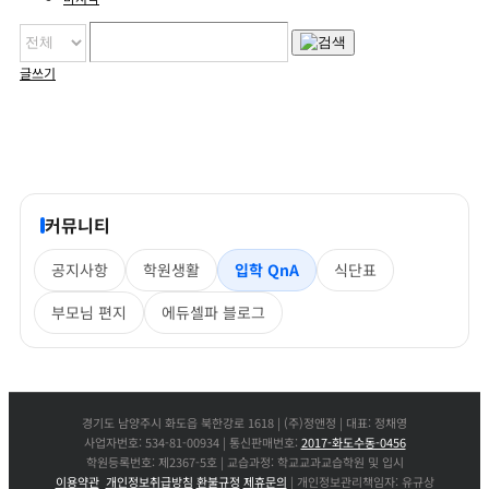
글쓰기
커뮤니티
공지사항
학원생활
입학 QnA
식단표
부모님 편지
에듀셀파 블로그
경기도 남양주시 화도읍 북한강로 1618 | (주)정앤정 | 대표: 정채영
사업자번호: 534-81-00934 | 통신판매번호:
2017-화도수동-0456
학원등록번호: 제2367-5호 | 교습과정: 학교교과교습학원 및 입시
이용약관
개인정보취급방침
환불규정
제휴문의
| 개인정보관리책임자: 유규상