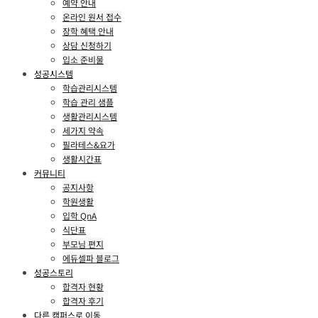
예약 안내
온라인 원서 접수
장학 혜택 안내
상담 신청하기
입소 준비물
성공시스템
학습관리시스템
학습 관리 샘플
생활관리시스템
세가지 약속
필라테스&요가
생활시간표
커뮤니티
공지사항
학원생활
입학 QnA
식단표
부모님 편지
에듀셀파 블로그
성공스토리
합격자 현황
합격자 후기
다른 캠퍼스로 이동