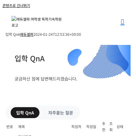
콘텐츠로 건너뛰기
입학 QnA
에듀셀파
2024-01-24T12:53:36+09:00
입학 QnA
궁금하신 점에 답변해드리겠습니다.
입학 QnA
자주묻는 질문
추
조
번호
제목
작성자
작성일
상태
천
회