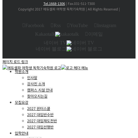
Tel.1668-1306
| Fax.031-511-7300
Copyright 2017 에듀셀파 여학생 독학기숙학원 | All Rights Reserved |
Facebook
Rss
YouTube
Instagram
Kakaotalk
이메일
네이버 TV
네이버 블로그
페이지 로드 링크
학원소개
인사말
강사진 소개
캠퍼스 시설 안내
찾아오시는길
모집요강
2027 윈터스쿨
2027 대입반수반
2027 대입재도전반
2027 대입선행반
입학안내