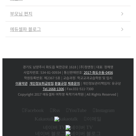
부모님 편지
에듀셀파 블로그
경기도 남양주시 화도읍 북한강로 1618 | (주)정앤정 | 대표: 정채영
사업자번호: 534-81-00934 | 통신판매번호:
2017-화도수동-0456
학원등록번호: 제2367-5호 | 교습과정: 학교교과교습학원 및 입시
이용약관
개인정보취급방침
환불규정
제휴문의
| 개인정보관리책임자: 유규상
Tel.1668-1306
| Fax.031-511-7300
Copyright 2017 에듀셀파 여학생 독학기숙학원 | All Rights Reserved |
Facebook
Rss
YouTube
Instagram
Kakaotalk
이메일
네이버 TV
네이버 블로그