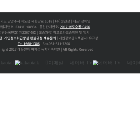
기도 남양주시 화도읍 북한강로 1618 | (주)정앤정 | 대표: 정채영
업자번호: 534-81-00934 | 통신판매번호:
2017-화도수동-0456
학원등록번호: 제2367-5호 | 교습과정: 학교교과교습학원 및 입시
관
개인정보취급방침
환불규정
제휴문의
| 개인정보관리책임자: 유규상
Tel.1668-1306
| Fax.031-511-7300
right 2017 에듀셀파 여학생 독학기숙학원 | All Rights Reserved |
kaotalk
이메일
네이버 TV
네이