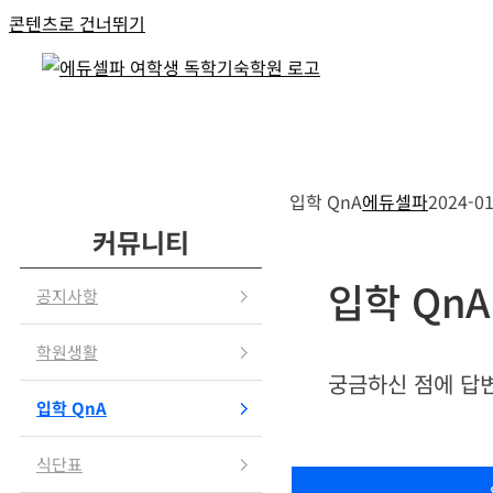
콘텐츠로 건너뛰기
입학 QnA
에듀셀파
2024-01
커뮤니티
입학 QnA
공지사항
학원생활
궁금하신 점에 답
입학 QnA
식단표