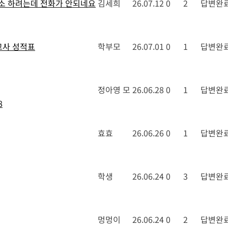
소 하려는데 전화가 안되네요
김세희
26.07.12
0
2
답변완
고사 성적표
학부모
26.07.01
0
1
답변완
정아영 모
26.06.28
0
1
답변완
8
효효
26.06.26
0
1
답변완
학생
26.06.24
0
3
답변완
멍멍이
26.06.24
0
2
답변완