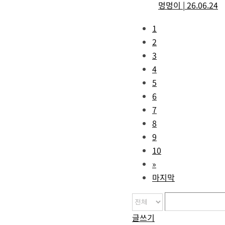
멍멍이
|
26.06.24
1
2
3
4
5
6
7
8
9
10
»
마지막
글쓰기