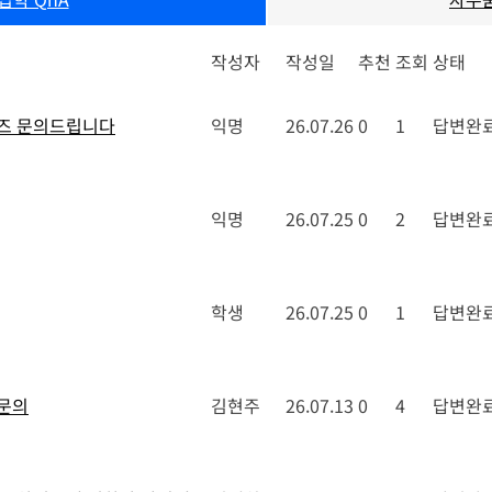
작성자
작성일
추천
조회
상태
즈 문의드립니다
익명
26.07.26
0
1
답변완
익명
26.07.25
0
2
답변완
학생
26.07.25
0
1
답변완
문의
김현주
26.07.13
0
4
답변완