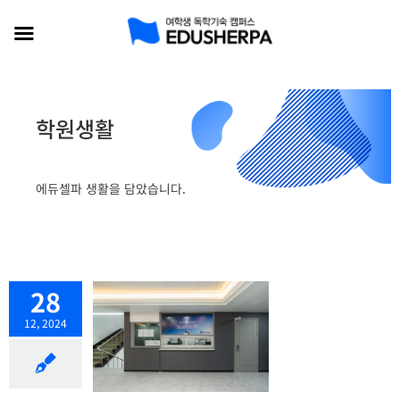
콘
텐
츠
로
학원생활
건
너
뛰
에듀셀파 생활을 담았습니다.
기
28
12, 2024